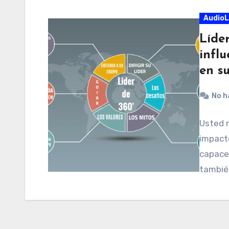
AudioL
Líde
influ
en s
No h
Usted n
impacto
capaces
tambié