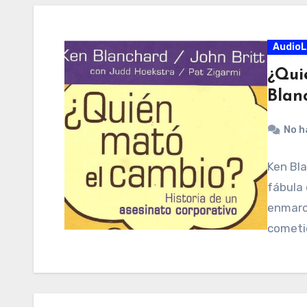
AudioL
¿Qui
Blan
No h
Ken Bl
fábula 
enmarc
cometi