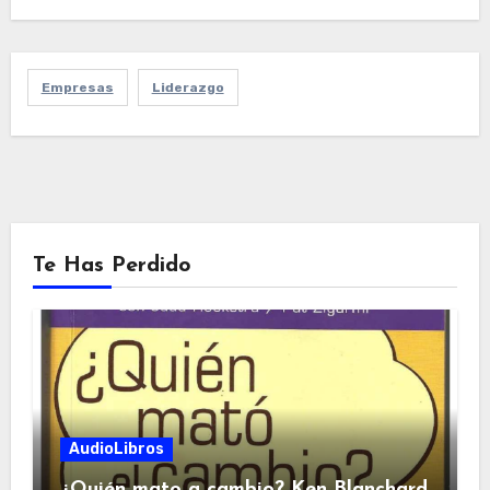
Empresas
Liderazgo
Te Has Perdido
AudioLibros
¿Quién mato a cambio? Ken Blanchard