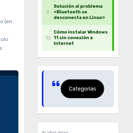
o (en
tulo
s
Categorías
AudioLibros