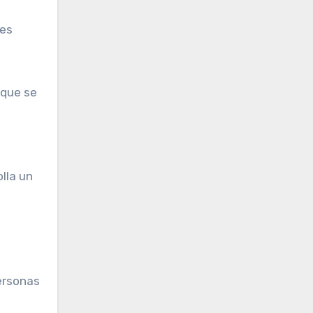
tes
 que se
olla un
personas