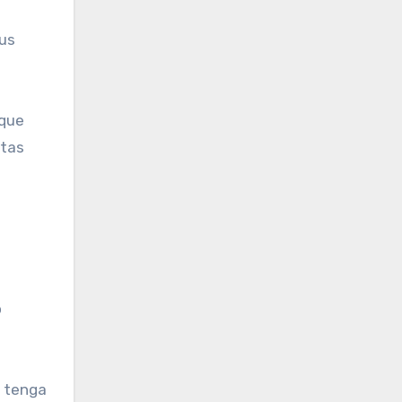
sus
 que
atas
a
o
o tenga