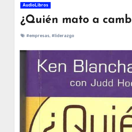
AudioLibros
¿Quién mato a camb
#empresas
,
#liderazgo