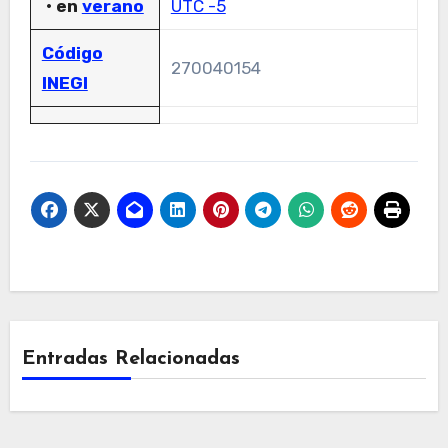
• en
verano
UTC -5
Código
270040154​
INEGI
Entradas Relacionadas