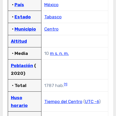
•
País
México
•
Estado
Tabasco
•
Municipio
Centro
Altitud
• Media
10
m s. n. m.
Población
(
2020)
[1]
• Total
1787 hab.
Huso
Tiempo del Centro
(
UTC -6
)
horario